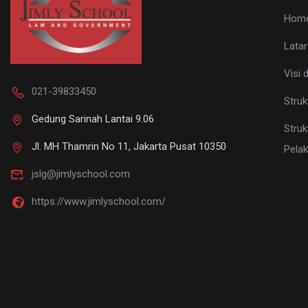
Hom
Latar
Visi 
021-39833450
Struk
Gedung Sarinah Lantai 9.06
Struk
Jl. MH Thamrin No 11, Jakarta Pusat 10350
Pela
jslg@jimlyschool.com
https://www.jimlyschool.com/