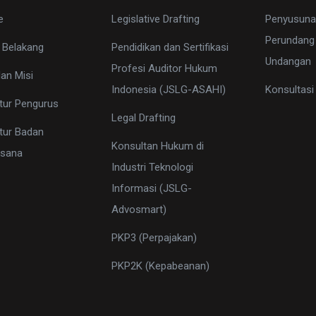
e
Legislative Drafting
Penyusuna
Perundang
 Belakang
Pendidikan dan Sertifikasi
Undangan
Profesi Auditor Hukum
dan Misi
Indonesia (JSLG-ASAHI)
Konsultas
tur Pengurus
Legal Drafting
tur Badan
Konsultan Hukum di
ksana
Industri Teknologi
Informasi (JSLG-
Advosmart)
PKP3 (Perpajakan)
PKP2K (Kepabeanan)