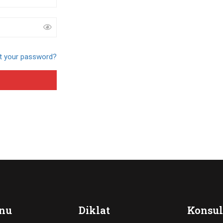
t your password?
nu
Diklat
Konsul