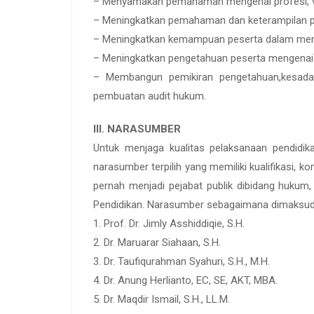
– Menyamakan pemahaman mengenai profesi, vis
– Meningkatkan pemahaman dan keterampilan p
– Meningkatkan kemampuan peserta dalam me
– Meningkatkan pengetahuan peserta mengenai 
– Membangun pemikiran pengetahuan,kesadar
pembuatan audit hukum.
III. NARASUMBER
Untuk menjaga kualitas pelaksanaan pendidika
narasumber terpilih yang memiliki kualifikasi, 
pernah menjadi pejabat publik dibidang hukum
Pendidikan. Narasumber sebagaimana dimaksud di
1. Prof. Dr. Jimly Asshiddiqie, S.H.
2. Dr. Maruarar Siahaan, S.H.
3. Dr. Taufiqurahman Syahuri, S.H., M.H.
4. Dr. Anung Herlianto, EC, SE, AKT, MBA.
5. Dr. Maqdir Ismail, S.H., LL.M.