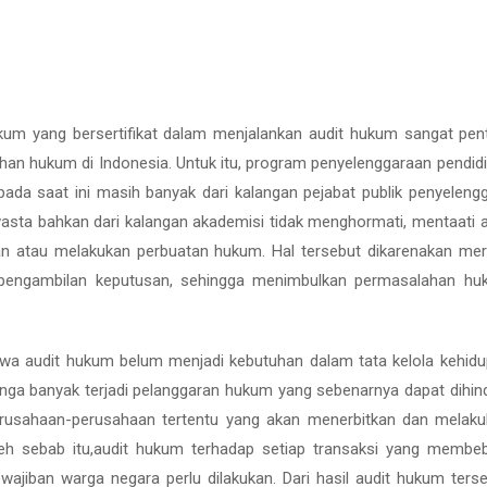
um yang bersertifikat dalam menjalankan audit hukum sangat pen
an hukum di Indonesia. Untuk itu, program penyelenggaraan pendid
ada saat ini masih banyak dari kalangan pejabat publik penyeleng
nswasta bahkan dari kalangan akademisi tidak menghormati, mentaati 
 atau melakukan perbuatan hukum. Hal tersebut dikarenakan me
pengambilan keputusan, sehingga menimbulkan permasalahan hu
bahwa audit hukum belum menjadi kebutuhan dalam tata kelola kehid
ga banyak terjadi pelanggaran hukum yang sebenarnya dapat dihind
erusahaan-perusahaan tertentu yang akan menerbitkan dan melak
h sebab itu,audit hukum terhadap setiap transaksi yang membe
jiban warga negara perlu dilakukan. Dari hasil audit hukum ters