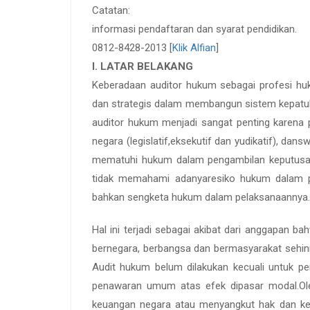
Catatan:
informasi pendaftaran dan syarat pendidikan.
0812-8428-2013 [
Klik Alfian
]
I. LATAR BELAKANG
Keberadaan auditor hukum sebagai profesi huk
dan strategis dalam membangun sistem kepatuh
auditor hukum menjadi sangat penting karena p
negara (legislatif,eksekutif dan yudikatif), da
mematuhi hukum dalam pengambilan keputusan
tidak memahami adanyaresiko hukum dalam 
bahkan sengketa hukum dalam pelaksanaannya.
Hal ini terjadi sebagai akibat dari anggapan 
bernegara, berbangsa dan bermasyarakat sehinn
Audit hukum belum dilakukan kecuali untuk p
penawaran umum atas efek dipasar modal.Ole
keuangan negara atau menyangkut hak dan kewa