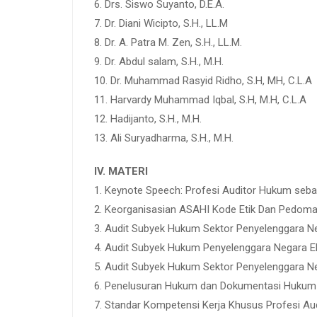
6. Drs. Siswo Suyanto, D.E.A.
7. Dr. Diani Wicipto, S.H., LL.M
8. Dr. A. Patra M. Zen, S.H., LL.M.
9. Dr. Abdul salam, S.H., M.H.
10. Dr. Muhammad Rasyid Ridho, S.H, MH, C.L.A
11. Harvardy Muhammad Iqbal, S.H, M.H, C.L.A
12. Hadijanto, S.H., M.H.
13. Ali Suryadharma, S.H., M.H.
IV. MATERI
1. Keynote Speech: Profesi Auditor Hukum seba
2. Keorganisasian ASAHI Kode Etik Dan Pedoma
3. Audit Subyek Hukum Sektor Penyelenggara Neg
4. Audit Subyek Hukum Penyelenggara Negara E
5. Audit Subyek Hukum Sektor Penyelenggara Ne
6. Penelusuran Hukum dan Dokumentasi Hukum b
7. Standar Kompetensi Kerja Khusus Profesi Au