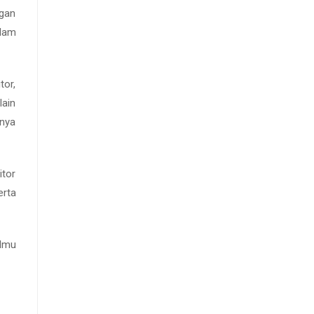
gan
lam
tor,
lain
anya
itor
erta
ilmu