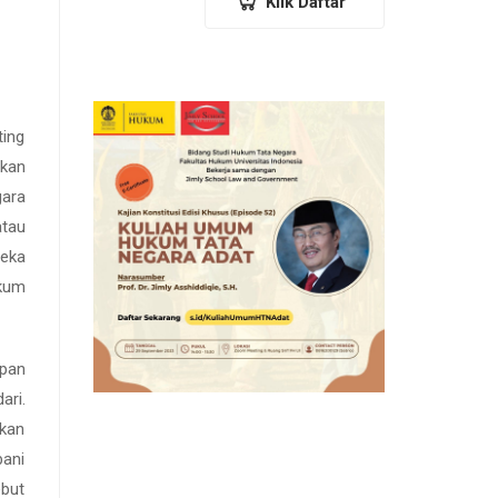
Klik Daftar
ting
ikan
gara
atau
reka
kum
upan
ari.
ukan
bani
ebut