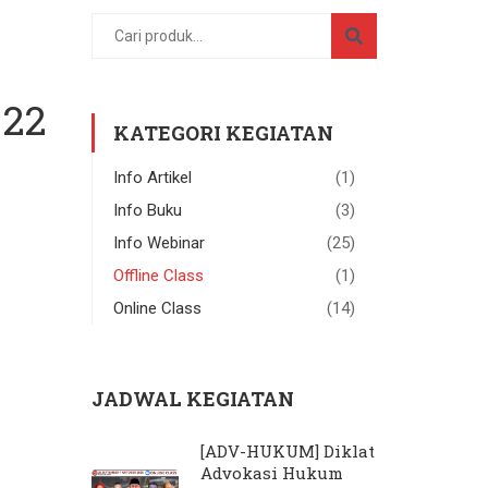
-22
KATEGORI KEGIATAN
Info Artikel
(1)
Info Buku
(3)
Info Webinar
(25)
Offline Class
(1)
Online Class
(14)
JADWAL KEGIATAN
[ADV-HUKUM] Diklat
Advokasi Hukum