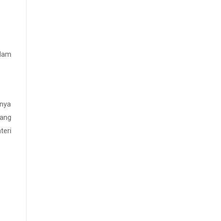
lam
anya
kang
teri