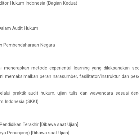
ditor Hukum Indonesia (Bagian Kedua)
 Dalam Audit Hukum
Dan Pembendaharaan Negara
ni menerapkan metode experiental learning yang dilaksanakan se
e ini memaksimalkan peran narasumber, fasilitator/instruktur dan pes
lalui praktik audit hukum, ujian tulis dan wawancara sesuai de
m Indonesia (SKKI).
Pendidikan Terakhir [Dibawa saat Ujian].
anya Penunjang) [Dibawa saat Ujian].