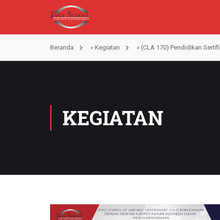
Beranda
»
Kegiatan
»
(CLA 170) Pendidikan Serti
KEGIATAN