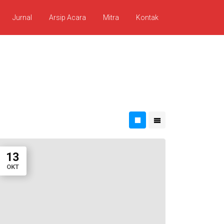
Jurnal
Arsip Acara
Mitra
Kontak
13
OKT