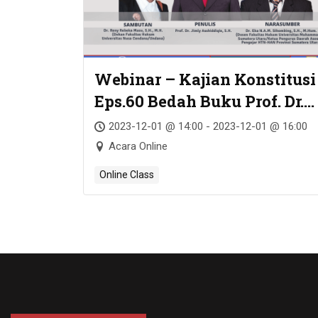
Webinar – Kajian Konstitusi
Eps.60 Bedah Buku Prof. Dr.
Jimly Asshiddiqie, S.H. –
2023-12-01 @ 14:00 - 2023-12-01 @ 16:00
TEORI HIERARKI NORMA
Acara Online
HUKUM
Online Class