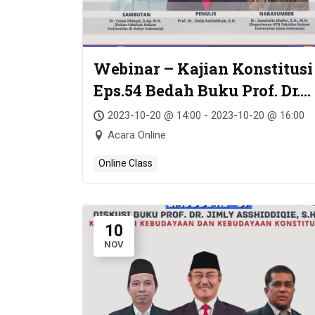
Webinar – Kajian Konstitusi
Eps.54 Bedah Buku Prof. Dr.
Jimly Asshiddiqie, S.H. –
2023-10-20 @ 14:00 - 2023-10-20 @ 16:00
PENGUJIAN FORMIL
Acara Online
UNDANG-UNDANG DI
Online Class
NEGARA HUKUM
10
NOV