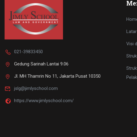
Me
Hom
Latar
Visi 
021-39833450
Struk
Gedung Sarinah Lantai 9.06
Struk
Jl. MH Thamrin No 11, Jakarta Pusat 10350
Pela
jslg@jimlyschool.com
https://www.jimlyschool.com/