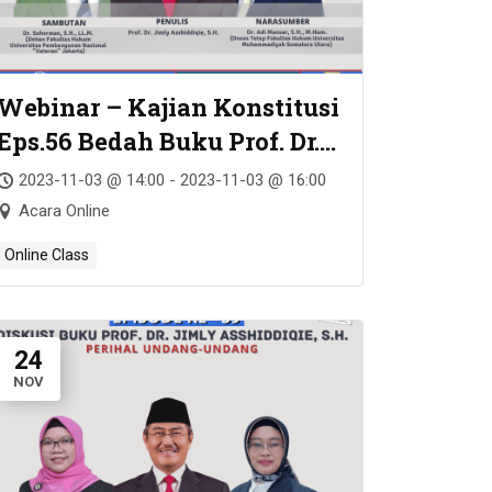
Webinar – Kajian Konstitusi
Eps.56 Bedah Buku Prof. Dr.
Jimly Asshiddiqie, S.H. –
2023-11-03 @ 14:00 - 2023-11-03 @ 16:00
Green Constitution: Nuansa
Acara Online
Hijau Undang-Undang Dasar
Online Class
Negara Republik Indonesia
Tahun 1945
24
NOV