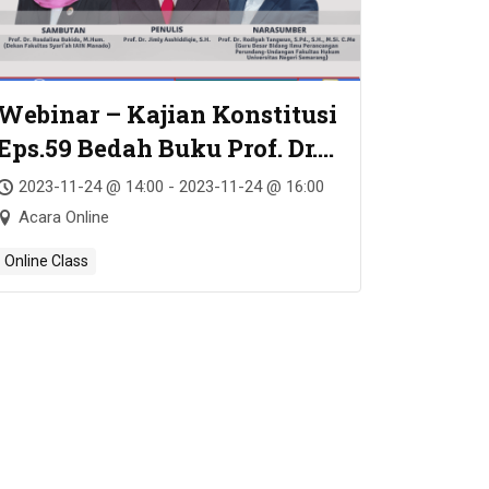
Webinar – Kajian Konstitusi
Eps.59 Bedah Buku Prof. Dr.
Jimly Asshiddiqie, S.H. –
2023-11-24 @ 14:00 - 2023-11-24 @ 16:00
PERIHAL UNDANG-UNDANG
Acara Online
Online Class