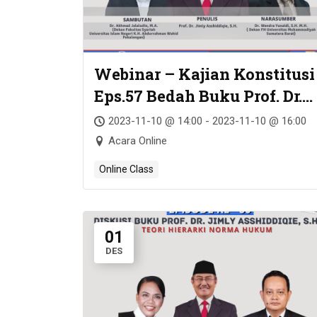
Webinar – Kajian Konstitusi
Eps.57 Bedah Buku Prof. Dr.
Jimly Asshiddiqie, S.H. –
2023-11-10 @ 14:00 - 2023-11-10 @ 16:00
KONSTITUSI KEBUDAYAAN
Acara Online
DAN KEBUDAYAAN
Online Class
KONSTITUSI
01
DES