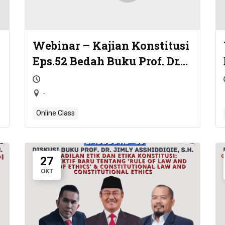
Webinar – Kajian Konstitusi
Eps.52 Bedah Buku Prof. Dr.
Jimly Asshiddiqie, S.H. –
KULIAH UMUM HUKUM
-
TATA NEGARA ADAT
Online Class
27
OKT