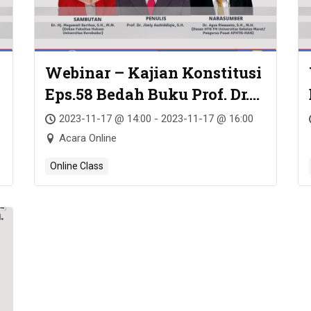
Webinar – Kajian Konstitusi
Eps.58 Bedah Buku Prof. Dr.
Jimly Asshiddiqie, S.H. –
2023-11-17 @ 14:00 - 2023-11-17 @ 16:00
MENEGAKKAN ETIKA
Acara Online
PENYELENGGARA PEMILU
Online Class