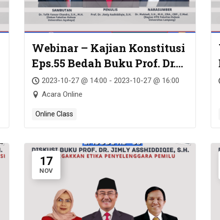
Webinar – Kajian Konstitusi
Eps.55 Bedah Buku Prof. Dr.
Jimly Asshiddiqie, S.H. –
2023-10-27 @ 14:00 - 2023-10-27 @ 16:00
PERADILAN ETIK DAN
Acara Online
ETIKA KONSTITUSI:
Online Class
PERSPEKTIF BARU
TENTANG ’RULE OF LAW
AND RULE OF ETHICS’ &
17
CONSTITUTIONAL LAW
NOV
AND CONSTITUTIONAL
ETHICS