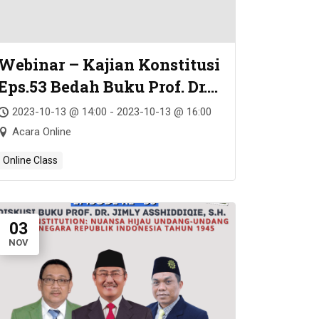
Webinar – Kajian Konstitusi
Eps.53 Bedah Buku Prof. Dr.
Jimly Asshiddiqie, S.H. –
2023-10-13 @ 14:00 - 2023-10-13 @ 16:00
Konstitusi Kebudayaan &
Acara Online
Kebudayaan Konstitusi
Online Class
03
NOV